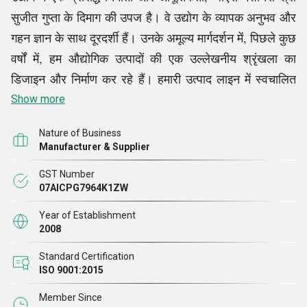
सुजीत गुप्ता के दिमाग की उपज है। वे उद्योग के व्यापक अनुभव और
गहन ज्ञान के साथ दूरदर्शी हैं। उनके अमूल्य मार्गदर्शन में, पिछले कुछ
वर्षों में, हम औद्योगिक उत्पादों की एक उल्लेखनीय श्रृंखला का
डिजाइन और निर्माण कर रहे हैं। हमारी उत्पाद लाइन में स्वचालित
पीईटी बोतल बनाने की मशीन, पूरी तरह से स्वचालित बोतल बनाने
Show more
की मशीन, सोडा बोतल उड़ाने की मशीन, स्वचालित ब्लो मोल्डिंग
Nature of Business
मशीन, एयर ड्रायर और अन्य शामिल हैं।
Manufacturer & Supplier
GST Number
गुणवत्ता के उच्चतम मानकों को दर्शाते हुए, हमारे सभी उत्पाद अपनी
07AICPG7964K1ZW
असाधारण लंबी उम्र, धाराप्रवाह प्रदर्शन और उच्च दक्षता के लिए
Year of Establishment
व्यापक रूप से जाने जाते हैं। हम उन उत्पादों को डिलीवर करने के
2008
लिए खुद पर गर्व करते हैं, जो उन पर खर्च किए गए हर पैसे के लायक
Standard Certification
हैं। देश भर में विभिन्न स्थानों पर रहने वाले ग्राहक हमें अपने प्रमुख
ISO 9001:2015
भागीदार के रूप में चुनते हैं। व्यवसाय में उत्कृष्टता के साथ, हम
Member Since
सर्वश्रेष्ठ प्रदर्शन करने के लिए कड़ी मेहनत करते हैं और निराश